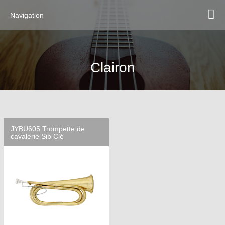
Navigation
Clairon
JYBU605 Trompette de
cavalerie Sib Clé