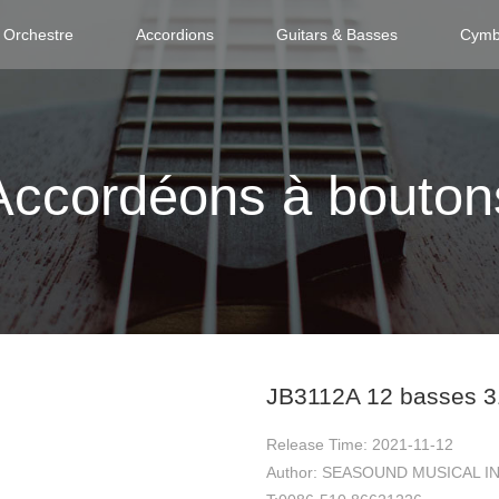
 Orchestre
Accordions
Guitars & Basses
Cymb
Accordéons à bouton
12A 12 basses 31bo
JB3112A 12 basses 3
Release Time: 2021-11-12
Author: SEASOUND MUSICAL 