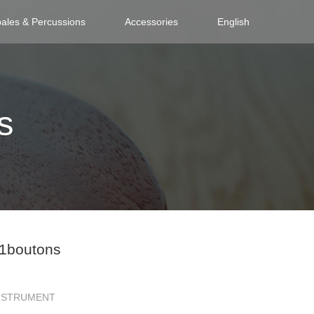
ales & Percussions
Accessories
English
s
utons
1boutons
INSTRUMENT