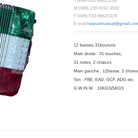
T:0086-510 86621226
M:0086-139 0152 4592
F:0086-510 86621226
E-mail:
haiyunmusical@gmail.co
12 basses 31boutons
Main droite : 31 touches,
31 notes, 2 chœurs
Main gauche : 12basse, 2 choeu
Ton : FBE, EAD, GCF, ADG etc.
G.W./N.W. : 10KGS/5KGS